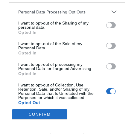
third parties.
Personal Data Processing Opt Outs
I want to opt-out of the Sharing of my
personal data.
Opted In
I want to opt-out of the Sale of my
Personal Data.
Opted In
I want to opt-out of processing my
Personal Data for Targeted Advertising.
Permis De Conduire
Opted In
Charente-Maritime : Permis suspendu
I want to opt-out of Collection, Use,
Retention, Sale, and/or Sharing of my
d’office dès 2026 pour utilisation du
Personal Data that Is Unrelated with the
Purposes for which it was collected.
téléphone au volant
Opted Out
Auto Pour Vous
30 avril 2026
0
CONFIRM
Laisser un commentaire