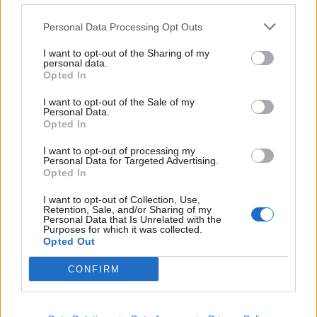
Personal Data Processing Opt Outs
I want to opt-out of the Sharing of my
personal data.
Opted In
I want to opt-out of the Sale of my
Personal Data.
Opted In
I want to opt-out of processing my
Actus Info
Personal Data for Targeted Advertising.
Opted In
Elon Musk nuirait gravement à Tesla
selon une étude européenne
I want to opt-out of Collection, Use,
Retention, Sale, and/or Sharing of my
Personal Data that Is Unrelated with the
Auto Pour Vous
5 août 2026
0
Purposes for which it was collected.
Opted Out
CONFIRM