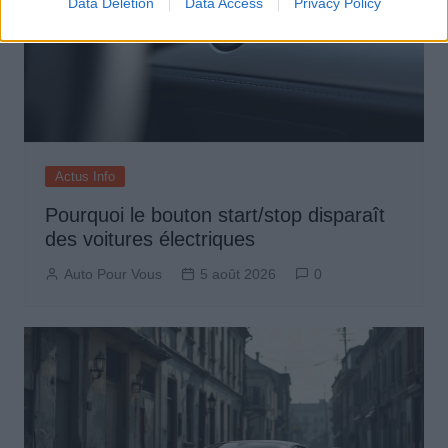
Data Deletion
Data Access
Privacy Policy
Actus Info
Pourquoi le bouton start/stop disparaît
des voitures électriques
Auto Pour Vous
5 août 2026
0