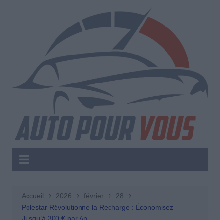
Aller
au
contenu
Accueil
2026
février
28
Polestar Révolutionne la Recharge : Économisez
Jusqu’à 300 € par An