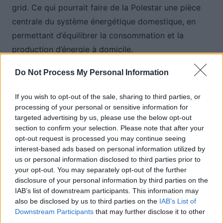
grid. Ce qui pourrait faire de la Polestar une pièce
centrale du système énergétique domestique, en
permettant d’équilibrer la consommation et la
production d’énergie à domicile.
Do Not Process My Personal Information
Auto Pour Vous
If you wish to opt-out of the sale, sharing to third parties, or
processing of your personal or sensitive information for
targeted advertising by us, please use the below opt-out
section to confirm your selection. Please note that after your
opt-out request is processed you may continue seeing
interest-based ads based on personal information utilized by
us or personal information disclosed to third parties prior to
Navigation
your opt-out. You may separately opt-out of the further
Précédent
Suivant
disclosure of your personal information by third parties on the
de
IAB’s list of downstream participants. This information may
l’article
also be disclosed by us to third parties on the
IAB’s List of
Downstream Participants
that may further disclose it to other
third parties.