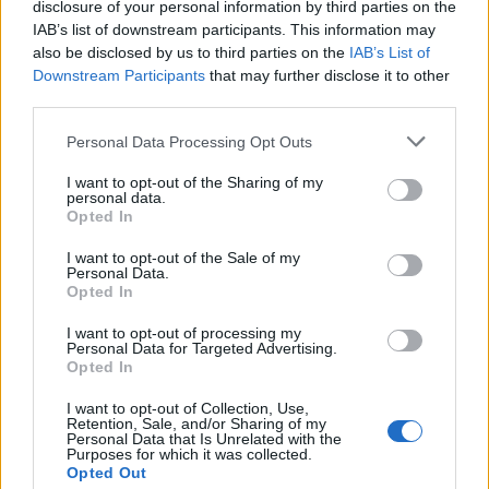
disclosure of your personal information by third parties on the
IAB’s list of downstream participants. This information may
also be disclosed by us to third parties on the
IAB’s List of
Downstream Participants
that may further disclose it to other
Navigation
Précédent
Suivant
third parties.
de
Personal Data Processing Opt Outs
l’article
I want to opt-out of the Sharing of my
personal data.
Opted In
I want to opt-out of the Sale of my
Personal Data.
Opted In
I want to opt-out of processing my
Personal Data for Targeted Advertising.
Opted In
I want to opt-out of Collection, Use,
Retention, Sale, and/or Sharing of my
Actus Info
Personal Data that Is Unrelated with the
Purposes for which it was collected.
Opted Out
Elon Musk nuirait gravement à Tesla