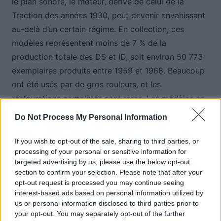
le plan sonore, le moteur, dérivé de celui de la
Traction des années 1930, peut devenir envahissant
au-delà d’un certain régime. En collection, ces
modèles représentent moins de 7 % de la
production totale des DS et ID, soit environ 50 773
exemplaires produits entre 1959 et 1968. Beaucoup
ont été usés par de gros rouleurs, et les
restaurations complètes sont rares. Les modèles en
bon état se vendent autour de 28 000 €, un prix
Do Not Process My Personal Information
élevé qui invite à la réflexion avant de se lancer
dans l’aventure.
If you wish to opt-out of the sale, sharing to third parties, or
processing of your personal or sensitive information for
targeted advertising by us, please use the below opt-out
section to confirm your selection. Please note that after your
Auto Pour Vous
opt-out request is processed you may continue seeing
interest-based ads based on personal information utilized by
us or personal information disclosed to third parties prior to
your opt-out. You may separately opt-out of the further