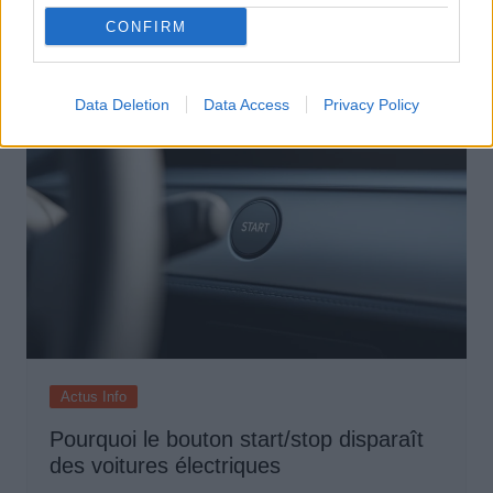
selon une étude européenne
CONFIRM
Auto Pour Vous
5 août 2026
0
Data Deletion
Data Access
Privacy Policy
Actus Info
Pourquoi le bouton start/stop disparaît
des voitures électriques