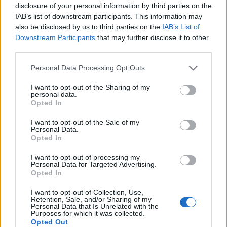
disclosure of your personal information by third parties on the
IAB’s list of downstream participants. This information may
Auto Pour Vous
9 juin 2026
0
also be disclosed by us to third parties on the
IAB’s List of
Downstream Participants
that may further disclose it to other
third parties.
Personal Data Processing Opt Outs
I want to opt-out of the Sharing of my
personal data.
Opted In
I want to opt-out of the Sale of my
Personal Data.
Opted In
I want to opt-out of processing my
Personal Data for Targeted Advertising.
Opted In
Entretien Automobile
I want to opt-out of Collection, Use,
Californie : des pneus plus économes
Retention, Sale, and/or Sharing of my
pour réduire la consommation dès 2028
Personal Data that Is Unrelated with the
Purposes for which it was collected.
Opted Out
Auto Pour Vous
3 juin 2026
0