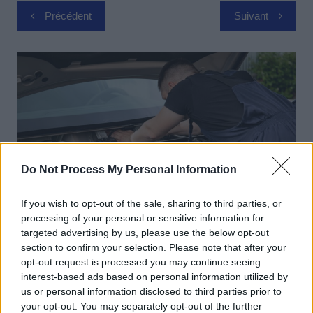
Navigation
Précédent
Suivant
de
l’article
Do Not Process My Personal Information
If you wish to opt-out of the sale, sharing to third parties, or
processing of your personal or sensitive information for
targeted advertising by us, please use the below opt-out
Entretien Automobile
section to confirm your selection. Please note that after your
Cofidis et Ford France s’associent pour
opt-out request is processed you may continue seeing
faciliter l’entretien automobile grâce à
interest-based ads based on personal information utilized by
us or personal information disclosed to third parties prior to
une facilité de paiement en plusieurs
your opt-out. You may separately opt-out of the further
fois, 100 % digitale