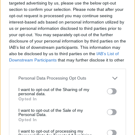
targeted advertising by us, please use the below opt-out
section to confirm your selection. Please note that after your
opt-out request is processed you may continue seeing
interest-based ads based on personal information utilized by
us or personal information disclosed to third parties prior to
your opt-out. You may separately opt-out of the further
disclosure of your personal information by third parties on the
IAB’s list of downstream participants. This information may
Actus Info
also be disclosed by us to third parties on the
IAB’s List of
Downstream Participants
that may further disclose it to other
Pourquoi le bouton start/stop disparaît
third parties.
des voitures électriques
Personal Data Processing Opt Outs
Auto Pour Vous
5 août 2026
0
I want to opt-out of the Sharing of my
personal data.
Opted In
I want to opt-out of the Sale of my
Personal Data.
Opted In
I want to opt-out of processing my