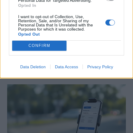
Personal Data for Targeted Advertising.
Opted In
I want to opt-out of Collection, Use,
Retention, Sale, and/or Sharing of my
Personal Data that Is Unrelated with the
Purposes for which it was collected.
Opted Out
Actus Info
CONFIRM
Aston Martin au bord du gouffre : crise
financière et bataille juridique imminente
Data Deletion
Data Access
Privacy Policy
Auto Pour Vous
5 août 2026
0