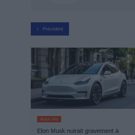
Navigation
Précédent
de
l’article
Actus Info
Elon Musk nuirait gravement à