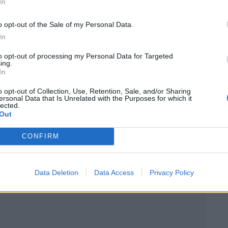
In
s une stabilité à long terme. De plus, de nouveaux
o opt-out of the Sale of my Personal Data.
reprise des tensions entre Washington et Téhéran a
In
 demande mondiale pourrait aussi augmenter avec
 les prix.
to opt-out of processing my Personal Data for Targeted
ing.
In
sation Mobilians, il ne faut pas s’attendre à un retour
o opt-out of Collection, Use, Retention, Sale, and/or Sharing
tomobilistes profitent d’un répit temporaire, mais sans
ersonal Data that Is Unrelated with the Purposes for which it
lected.
Out
CONFIRM
 Vous
Data Deletion
Data Access
Privacy Policy