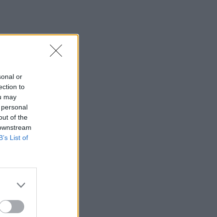
sonal or
ection to
ou may
 personal
out of the
 downstream
B’s List of