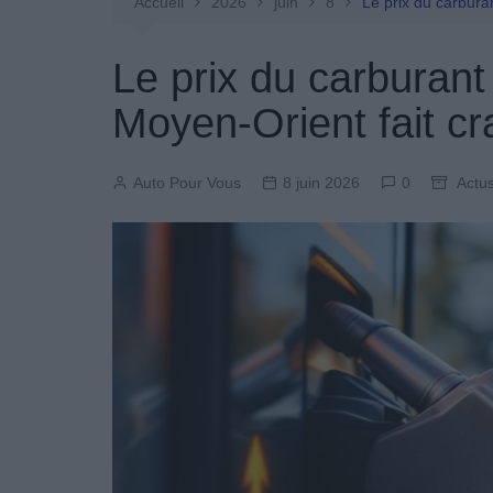
Entretien Automobile
Accueil
2026
juin
8
Le prix du carbura
Pièces Détachées
Le prix du carburant
Produits Boutique
Moyen-Orient fait c
Auto Pour Vous
8 juin 2026
0
Actus