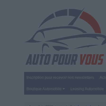
Aller
au
contenu
Inscription pour recevoir nos newsletters
Act
Boutique Automobile
Leasing Automobile
Sécurité Automobile