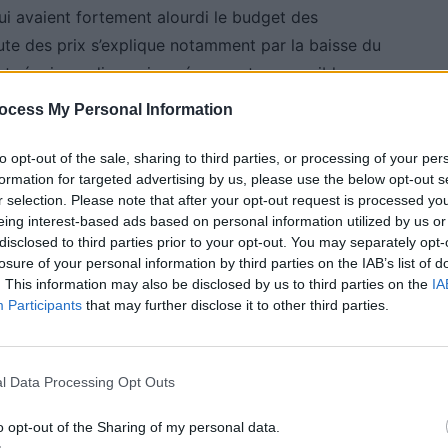
ui avaient fortement alourdi le budget des
ute des prix s’explique notamment par la baisse du
nt réagi aux discussions évoquant un possible
 pétrole a ainsi reculé de 111 dollars, soit environ 98
ocess My Personal Information
x semaines.
to opt-out of the sale, sharing to third parties, or processing of your per
formation for targeted advertising by us, please use the below opt-out s
r selection. Please note that after your opt-out request is processed y
eing interest-based ads based on personal information utilized by us or
disclosed to third parties prior to your opt-out. You may separately opt-
la grande sensibilité des marchés aux annonces
losure of your personal information by third parties on the IAB’s list of
 fragile, et les tensions internationales ne sont pas
. This information may also be disclosed by us to third parties on the
IA
Participants
that may further disclose it to other third parties.
istrée depuis le début de l’année n’est pas encore
10 restent respectivement environ 35 et 30 centimes
l Data Processing Opt Outs
 mais celui-ci pourrait être de courte durée. Les
o opt-out of the Sharing of my personal data.
 notamment à cause des promotions ponctuelles dans