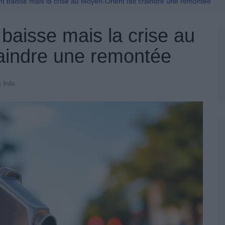
Permis De Conduire
nt baisse mais la crise au Moyen-Orient fait craindre une remontée
 baisse mais la crise au
raindre une remontée
 Info