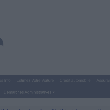
us Info
Estimez Votre Voiture
Credit automobile
Assura
Démarches Administratives
Carte Grise