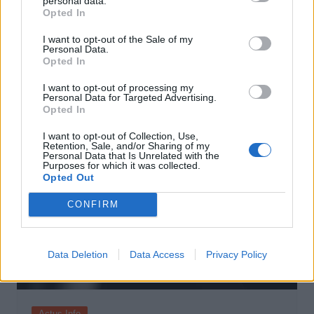
personal data.
Opted In
Actus Info
I want to opt-out of the Sale of my
Personal Data.
Elon Musk nuirait gravement à Tesla
Opted In
selon une étude européenne
I want to opt-out of processing my
Auto Pour Vous
5 août 2026
0
Personal Data for Targeted Advertising.
Opted In
I want to opt-out of Collection, Use,
Retention, Sale, and/or Sharing of my
Personal Data that Is Unrelated with the
Purposes for which it was collected.
Opted Out
CONFIRM
Data Deletion
Data Access
Privacy Policy
Actus Info