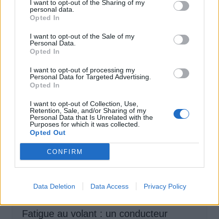
I want to opt-out of the Sharing of my
personal data.
Catalogne lance un radar IA qui traque
Opted In
téléphone et ceinture en conduisant
I want to opt-out of the Sale of my
Auto Pour Vous
4 août 2026
0
Personal Data.
Opted In
I want to opt-out of processing my
Personal Data for Targeted Advertising.
Opted In
I want to opt-out of Collection, Use,
Retention, Sale, and/or Sharing of my
Personal Data that Is Unrelated with the
Purposes for which it was collected.
Opted Out
CONFIRM
Data Deletion
Data Access
Privacy Policy
Sécurité Automobile
Fatigue au volant : un conducteur