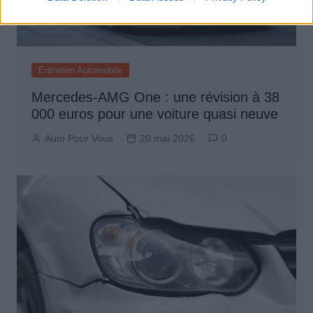
Entretien Automobile
Mercedes-AMG One : une révision à 38
000 euros pour une voiture quasi neuve
Auto Pour Vous
20 mai 2026
0