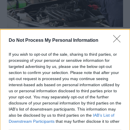
Entretien Automobile
Do Not Process My Personal Information
Cofidis et Ford France s’associent pour
If you wish to opt-out of the sale, sharing to third parties, or
faciliter l’entretien automobile grâce à
processing of your personal or sensitive information for
une facilité de paiement en plusieurs
targeted advertising by us, please use the below opt-out
fois, 100 % digitale
section to confirm your selection. Please note that after your
opt-out request is processed you may continue seeing
Auto Pour Vous
9 juin 2026
0
interest-based ads based on personal information utilized by
us or personal information disclosed to third parties prior to
your opt-out. You may separately opt-out of the further
disclosure of your personal information by third parties on the
IAB’s list of downstream participants. This information may
also be disclosed by us to third parties on the
IAB’s List of
Downstream Participants
that may further disclose it to other
third parties.