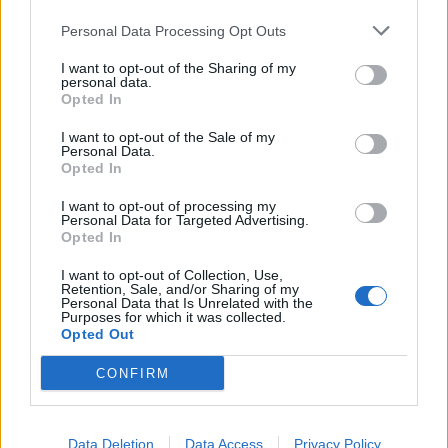
Personal Data Processing Opt Outs
I want to opt-out of the Sharing of my
personal data.
Opted In
I want to opt-out of the Sale of my
Entretien Automobile
Personal Data.
Opted In
Californie : des pneus plus économes
pour réduire la consommation dès 2028
I want to opt-out of processing my
Personal Data for Targeted Advertising.
Auto Pour Vous
3 juin 2026
0
Opted In
I want to opt-out of Collection, Use,
Retention, Sale, and/or Sharing of my
Personal Data that Is Unrelated with the
Purposes for which it was collected.
Opted Out
CONFIRM
Data Deletion
Data Access
Privacy Policy