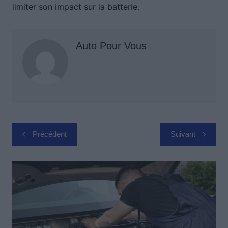
limiter son impact sur la batterie.
Auto Pour Vous
Navigation
Précédent
Suivant
de
l’article