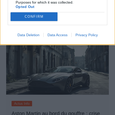
Purposes for which it was collected.
Opted Out
Pourquoi le bouton start/stop disparaît
des voitures électriques
CONFIRM
Auto Pour Vous
5 août 2026
0
Data Deletion
Data Access
Privacy Policy
Actus Info
Aston Martin au bord du gouffre : crise