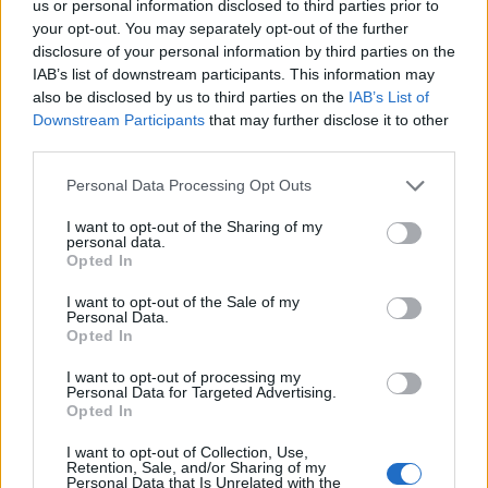
us or personal information disclosed to third parties prior to
your opt-out. You may separately opt-out of the further
Actus Info
disclosure of your personal information by third parties on the
Elon Musk nuirait gravement à Tesla
IAB’s list of downstream participants. This information may
also be disclosed by us to third parties on the
IAB’s List of
selon une étude européenne
Downstream Participants
that may further disclose it to other
Auto Pour Vous
5 août 2026
0
third parties.
Personal Data Processing Opt Outs
I want to opt-out of the Sharing of my
personal data.
Opted In
I want to opt-out of the Sale of my
Personal Data.
Opted In
I want to opt-out of processing my
Personal Data for Targeted Advertising.
Opted In
I want to opt-out of Collection, Use,
Retention, Sale, and/or Sharing of my
Actus Info
Personal Data that Is Unrelated with the