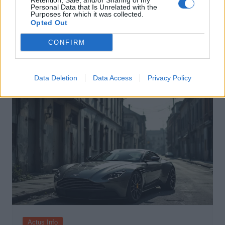
Retention, Sale, and/or Sharing of my
Personal Data that Is Unrelated with the
Purposes for which it was collected.
Actus Info
Opted Out
Pourquoi le bouton start/stop disparaît
CONFIRM
des voitures électriques
Auto Pour Vous
5 août 2026
0
Data Deletion
Data Access
Privacy Policy
Actus Info