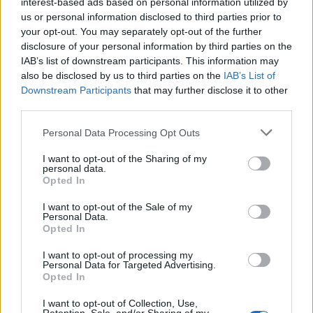
interest-based ads based on personal information utilized by
us or personal information disclosed to third parties prior to
your opt-out. You may separately opt-out of the further
disclosure of your personal information by third parties on the
Actus Info
IAB’s list of downstream participants. This information may
Elon Musk nuirait gravement à Tesla
also be disclosed by us to third parties on the
IAB’s List of
Downstream Participants
that may further disclose it to other
selon une étude européenne
third parties.
Auto Pour Vous
5 août 2026
0
Personal Data Processing Opt Outs
I want to opt-out of the Sharing of my
personal data.
Opted In
I want to opt-out of the Sale of my
Personal Data.
Opted In
I want to opt-out of processing my
Personal Data for Targeted Advertising.
Opted In
I want to opt-out of Collection, Use,