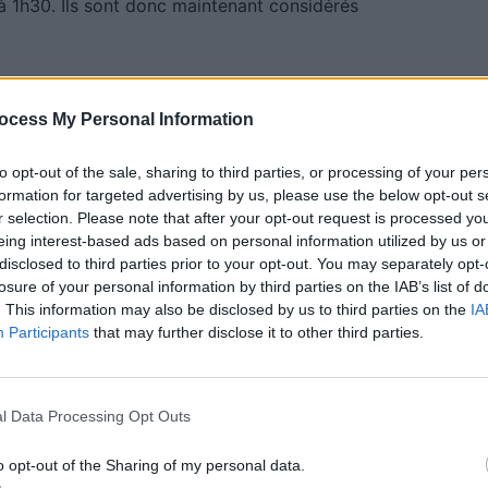
à 1h30. Ils sont donc maintenant considérés
n vigueur
ocess My Personal Information
européen »
pour les disques de stationnement. Ce
to opt-out of the sale, sharing to third parties, or processing of your per
formation for targeted advertising by us, please use the below opt-out s
 fenêtre
avec une grande flèche indiquant l’heure de
r selection. Please note that after your opt-out request is processed y
ents d’heures et de demi-heures, avec des intervalles
eing interest-based ads based on personal information utilized by us or
le véhicule peut rester stationné aussi longtemps que
disclosed to third parties prior to your opt-out. You may separately opt-
losure of your personal information by third parties on the IAB’s list of
ssentiel de bien lire les
panneaux
de stationnement
. This information may also be disclosed by us to third parties on the
IA
Participants
that may further disclose it to other third parties.
l Data Processing Opt Outs
o opt-out of the Sharing of my personal data.