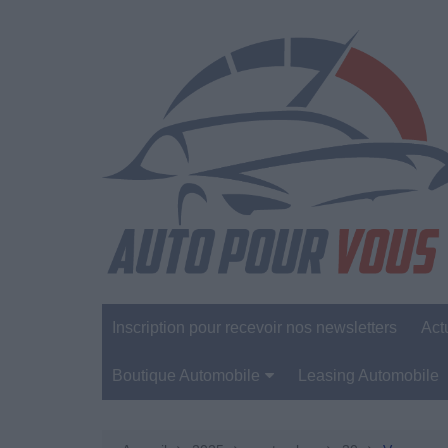
Aller
au
contenu
Inscription pour recevoir nos newsletters
Act
Boutique Automobile
Leasing Automobile
Sécurité Automobile