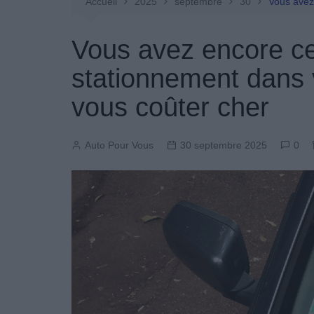
Entretien Automobile
Accueil
2025
septembre
30
Vous avez 
Pièces Détachées
Vous avez encore ce
Produits Boutique
stationnement dans v
vous coûter cher
Auto Pour Vous
30 septembre 2025
0