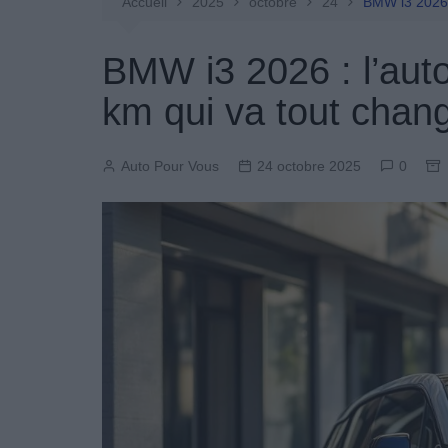
Entretien Automobile
Accueil
2025
octobre
24
BMW i3 2026 
Pièces Détachées
BMW i3 2026 : l’aut
Produits Boutique
km qui va tout chan
Auto Pour Vous
24 octobre 2025
0