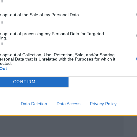
In
és pour l’occasion. À bord, le système
oilé en début d’année lors du CES de Las Vegas, sera
o opt-out of the Sale of my Personal Data.
In
to opt-out of processing my Personal Data for Targeted
MW i3 est attendue pour 2026. La concurrence
ing.
In
cedes Classe C électrique, aussi prévue pour l’année
o opt-out of Collection, Use, Retention, Sale, and/or Sharing
ersonal Data that Is Unrelated with the Purposes for which it
lected.
Out
 Vous
CONFIRM
Data Deletion
Data Access
Privacy Policy