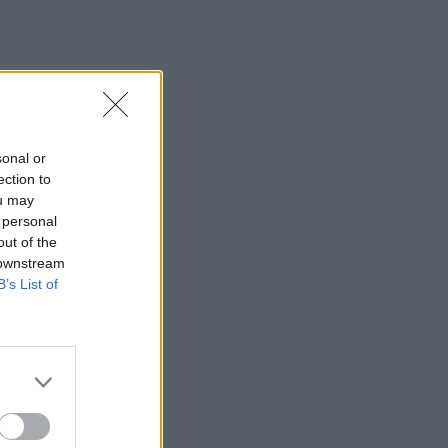
sonal or
ection to
ou may
 personal
out of the
 downstream
B’s List of