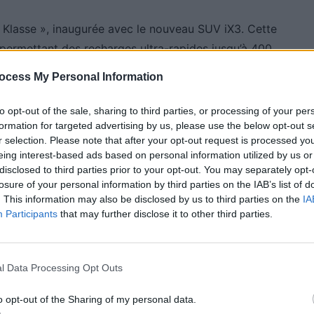
 Klasse », inaugurée avec le nouveau SUV iX3. Cette
, permettant des recharges ultra-rapides jusqu’à 400
le de récupérer plusieurs centaines de kilomètres en
ocess My Personal Information
ttente.
to opt-out of the sale, sharing to third parties, or processing of your per
formation for targeted advertising by us, please use the below opt-out s
amiques
r selection. Please note that after your opt-out request is processed y
eing interest-based ads based on personal information utilized by us or
disclosed to third parties prior to your opt-out. You may separately opt-
prendre les moteurs de l’iX3. Deux versions sont
losure of your personal information by third parties on the IAB’s list of
 et 479 chevaux. Ces motorisations promettent une
. This information may also be disclosed by us to third parties on the
IA
Participants
that may further disclose it to other third parties.
ec des accélérations franches.
 fidèle à l’esprit BMW
l Data Processing Opt Outs
o opt-out of the Sharing of my personal data.
 Klasse » présenté en 2023. La silhouette conservera