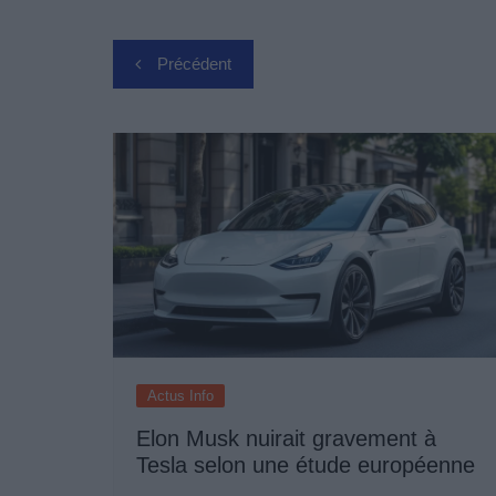
Navigation
Précédent
de
l’article
Actus Info
Elon Musk nuirait gravement à
Tesla selon une étude européenne