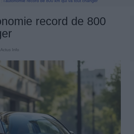
Permis De Conduire
: l’autonomie record de 800 km qui va tout changer
onomie record de 800
ger
Actus Info