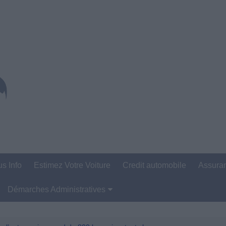
us Info
Estimez Votre Voiture
Credit automobile
Assura
Démarches Administratives
Carte Grise