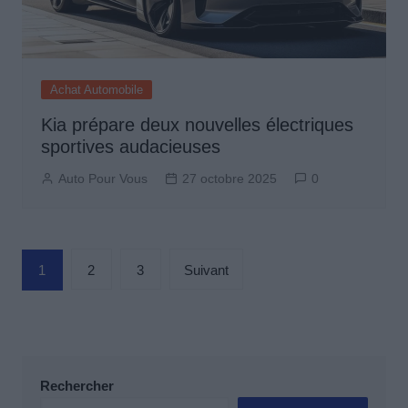
Achat Automobile
Kia prépare deux nouvelles électriques
sportives audacieuses
Auto Pour Vous
27 octobre 2025
0
Pagination
1
2
3
Suivant
des
publications
Rechercher