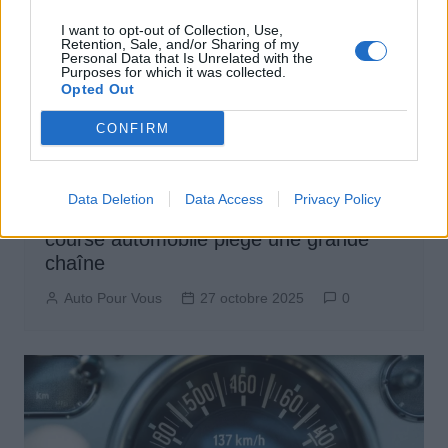
I want to opt-out of Collection, Use,
Retention, Sale, and/or Sharing of my
Personal Data that Is Unrelated with the
Purposes for which it was collected.
Opted Out
CONFIRM
Actus Info
Data Deletion
Data Access
Privacy Policy
Intelligence Artificielle : une fausse
course automobile piège une grande
chaîne
Auto Pour Vous
27 octobre 2025
0