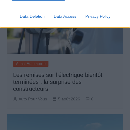
Data Deletion
Data Access
Privacy Policy
Achat Automobile
Les remises sur l’électrique bientôt
terminées : la surprise des
constructeurs
Auto Pour Vous
5 août 2026
0