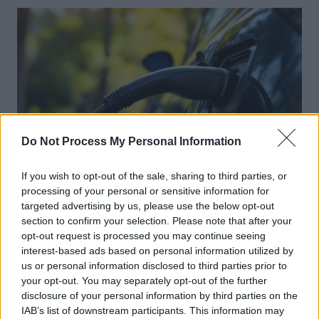
l’article
Do Not Process My Personal Information
If you wish to opt-out of the sale, sharing to third parties, or
processing of your personal or sensitive information for
Achat Automobile
targeted advertising by us, please use the below opt-out
Autonomie électrique : ce que vous
section to confirm your selection. Please note that after your
devez vraiment connaître avant
opt-out request is processed you may continue seeing
interest-based ads based on personal information utilized by
d’acheter
us or personal information disclosed to third parties prior to
Auto Pour Vous
5 août 2026
0
your opt-out. You may separately opt-out of the further
disclosure of your personal information by third parties on the
IAB’s list of downstream participants. This information may