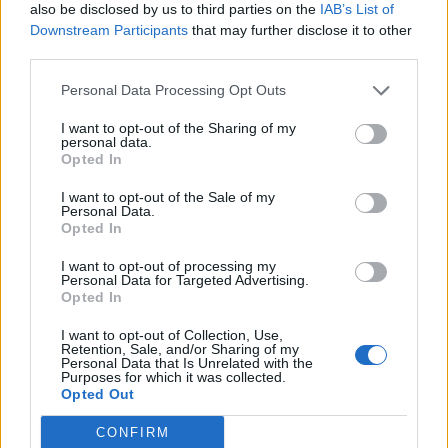
also be disclosed by us to third parties on the
IAB’s List of
Downstream Participants
that may further disclose it to other
third parties.
Personal Data Processing Opt Outs
I want to opt-out of the Sharing of my
personal data.
Opted In
I want to opt-out of the Sale of my
Personal Data.
Opted In
Achat Automobile
I want to opt-out of processing my
Personal Data for Targeted Advertising.
Denza Z9S : la voiture électrique qui
Opted In
atteint 1100 km d’autonomie
I want to opt-out of Collection, Use,
Retention, Sale, and/or Sharing of my
Auto Pour Vous
5 août 2026
0
Personal Data that Is Unrelated with the
Purposes for which it was collected.
Opted Out
CONFIRM