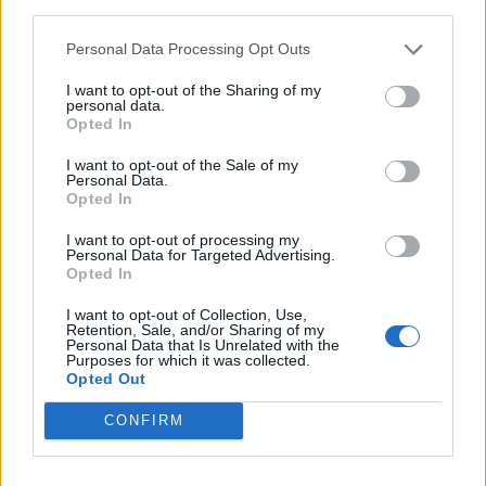
third parties.
Personal Data Processing Opt Outs
I want to opt-out of the Sharing of my
personal data.
Opted In
I want to opt-out of the Sale of my
Personal Data.
Opted In
Actus Info
I want to opt-out of processing my
Pourquoi le bouton start/stop disparaît
Personal Data for Targeted Advertising.
des voitures électriques
Opted In
Auto Pour Vous
5 août 2026
0
I want to opt-out of Collection, Use,
Retention, Sale, and/or Sharing of my
Personal Data that Is Unrelated with the
Purposes for which it was collected.
Opted Out
CONFIRM