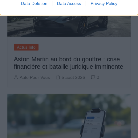
Data Deletion
Data Access
Privacy Policy
Actus Info
Aston Martin au bord du gouffre : crise
financière et bataille juridique imminente
Auto Pour Vous
5 août 2026
0