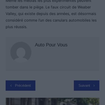
Même les médias les plus expérimentés peuvent
tomber dans le piège. Le faux circuit de Weaber
Valley, qui existe depuis des années, est désormais
considéré comme l’un des canulars automobiles les
plus réussis.
Auto Pour Vous
Navigation
Précédent
Suivant
de
l’article