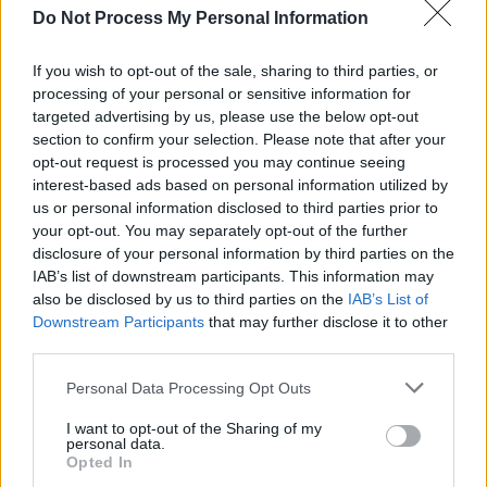
Auto Pour Vous
16 juin 2026
0
Do Not Process My Personal Information
If you wish to opt-out of the sale, sharing to third parties, or
processing of your personal or sensitive information for
targeted advertising by us, please use the below opt-out
section to confirm your selection. Please note that after your
opt-out request is processed you may continue seeing
interest-based ads based on personal information utilized by
us or personal information disclosed to third parties prior to
your opt-out. You may separately opt-out of the further
disclosure of your personal information by third parties on the
IAB’s list of downstream participants. This information may
also be disclosed by us to third parties on the
IAB’s List of
Downstream Participants
that may further disclose it to other
third parties.
Non classé
[Vidéo] Cet inconnu réalise un geste
Personal Data Processing Opt Outs
précieux pour cet homme âgé à la
I want to opt-out of the Sharing of my
station-service
personal data.
Opted In
Auto Pour Vous
16 juin 2026
0