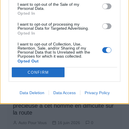
I want to opt-out of the Sale of my
Personal Data.
Opted In
I want to opt-out of processing my
Personal Data for Targeted Advertising.
Opted In
I want to opt-out of Collection, Use,
Retention, Sale, and/or Sharing of my
Personal Data that Is Unrelated with the
Purposes for which it was collected.
Opted Out
CONFIRM
Non classé
Data Deletion
Data Access
Privacy Policy
[Vidéo] Ce motard apporte une aide
précieuse à cet homme en difficulté sur
la route
Auto Pour Vous
16 juin 2026
0