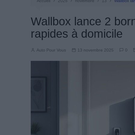
Entretien Automobile
Accueil
2025
novembre
13
Wallbox la
Pièces Détachées
Wallbox lance 2 born
Produits Boutique
rapides à domicile
Auto Pour Vous
13 novembre 2025
0