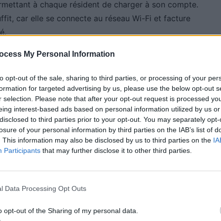
permettant à chaque résident de charger à son compte.
ffit, car elle se connecte au réseau Wi-Fi et facture
é.
ocess My Personal Information
 de la recharge
to opt-out of the sale, sharing to third parties, or processing of your per
formation for targeted advertising by us, please use the below opt-out s
de suivre et de gérer la recharge en temps réel, où
r selection. Please note that after your opt-out request is processed y
ompatibles avec la recharge utilisant l’énergie solaire,
eing interest-based ads based on personal information utilized by us or
disclosed to third parties prior to your opt-out. You may separately opt-
eaux solaires. Cette option permet de réduire les
losure of your personal information by third parties on the IAB’s list of
ant deux modes différents selon la marque du
. This information may also be disclosed by us to third parties on the
IA
être activée ultérieurement.
Participants
that may further disclose it to other third parties.
ar le constructeur
l Data Processing Opt Outs
o opt-out of the Sharing of my personal data.
e et ROW, souligne que la Pulsar Max est le résultat