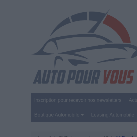
Aller
au
contenu
Inscription pour recevoir nos newsletters
Act
Boutique Automobile
Leasing Automobile
Sécurité Automobile