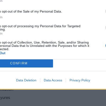
In
n. Elle conserve la compacité et les fonctionnalités
éliorations techniques pour simplifier l’installation
o opt-out of the Sale of my Personal Data.
In
to opt-out of processing my Personal Data for Targeted
ing.
ulsar Max
In
o opt-out of Collection, Use, Retention, Sale, and/or Sharing
ersonal Data that Is Unrelated with the Purposes for which it
lected.
Out
× 99 mm ; prise 204,3 × 313 × 142,5 mm
CONFIRM
 kg
°C à +50°C
Data Deletion
Data Access
Privacy Policy
ée ultrarapide
fixation
ayures