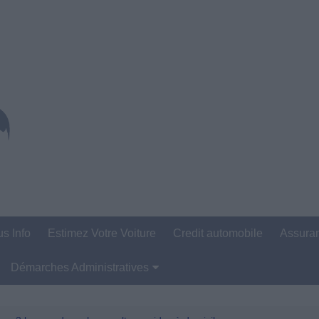
us Info
Estimez Votre Voiture
Credit automobile
Assura
Démarches Administratives
Carte Grise