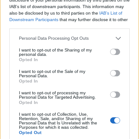
IAB’s list of downstream participants. This information may
Auto Pour Vous
5 août 2026
0
also be disclosed by us to third parties on the
IAB’s List of
Downstream Participants
that may further disclose it to other
third parties.
Personal Data Processing Opt Outs
I want to opt-out of the Sharing of my
personal data.
Opted In
I want to opt-out of the Sale of my
Personal Data.
Opted In
I want to opt-out of processing my
Personal Data for Targeted Advertising.
Opted In
Actus Info
I want to opt-out of Collection, Use,
Retention, Sale, and/or Sharing of my
Pourquoi le bouton start/stop disparaît
Personal Data that Is Unrelated with the
des voitures électriques
Purposes for which it was collected.
Opted Out
Auto Pour Vous
5 août 2026
0