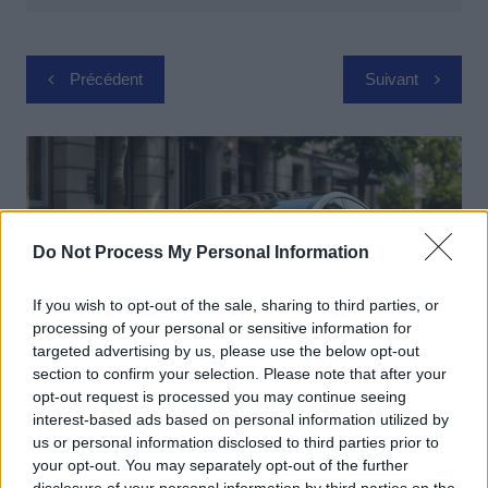
Navigation
Précédent
Suivant
de
l’article
Do Not Process My Personal Information
If you wish to opt-out of the sale, sharing to third parties, or
processing of your personal or sensitive information for
targeted advertising by us, please use the below opt-out
section to confirm your selection. Please note that after your
opt-out request is processed you may continue seeing
interest-based ads based on personal information utilized by
Actus Info
us or personal information disclosed to third parties prior to
Elon Musk nuirait gravement à Tesla
your opt-out. You may separately opt-out of the further
selon une étude européenne
disclosure of your personal information by third parties on the