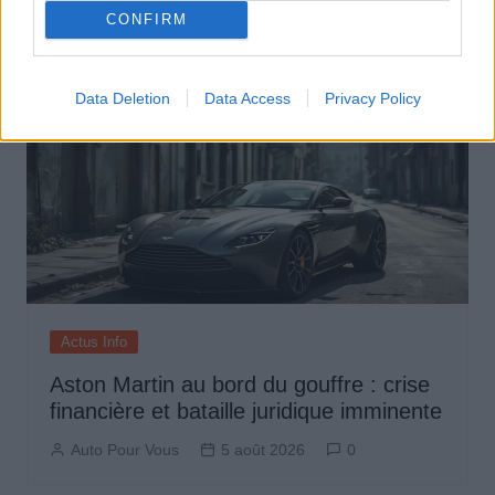
CONFIRM
Data Deletion
Data Access
Privacy Policy
Actus Info
Aston Martin au bord du gouffre : crise
financière et bataille juridique imminente
Auto Pour Vous
5 août 2026
0