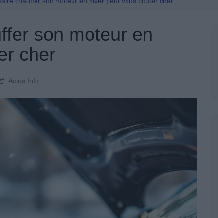
Permis De Conduire
 faire chauffer son moteur en hiver peut vous coûter cher
auffer son moteur en
er cher
Actus Info