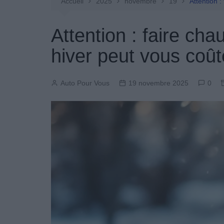
Entretien Automobile
Accueil
2025
novembre
19
Attention :
Pièces Détachées
Attention : faire ch
Produits Boutique
hiver peut vous coût
Auto Pour Vous
19 novembre 2025
0