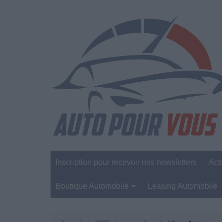
Aller
au
contenu
Inscription pour recevoir nos newsletters
Act
Boutique Automobile
Leasing Automobile
Sécurité Automobile