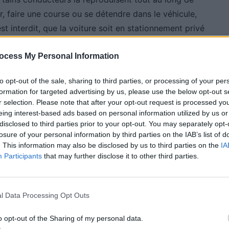
r, faire une course ou se détendre dans le véhicule,
st interdit, que la voiture soit en stationnement privé
ocess My Personal Information
tions
to opt-out of the sale, sharing to third parties, or processing of your per
formation for targeted advertising by us, please use the below opt-out s
r selection. Please note that after your opt-out request is processed y
on s’applique également à la climatisation en été. La
eing interest-based ads based on personal information utilized by us or
nt pour des raisons écologiques et économiques. La
disclosed to third parties prior to your opt-out. You may separately opt-
losure of your personal information by third parties on the IAB’s list of
de systèmes « start and stop » qui éteignent
. This information may also be disclosed by us to third parties on the
IA
olongé, comme à un feu rouge, pour réduire les
Participants
that may further disclose it to other third parties.
l Data Processing Opt Outs
 Vous
o opt-out of the Sharing of my personal data.