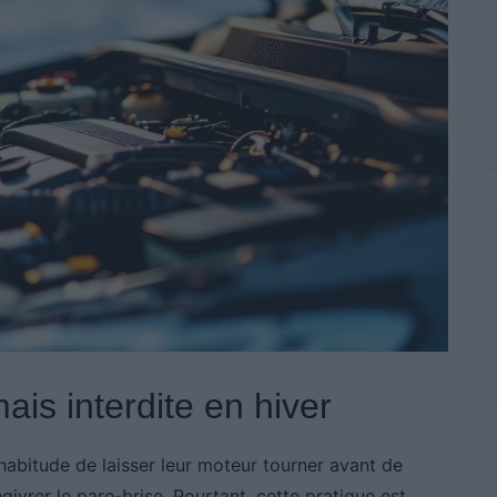
is interdite en hiver
habitude de laisser leur moteur tourner avant de
égivrer le pare-brise. Pourtant, cette pratique est