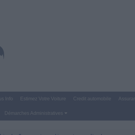
us Info
Estimez Votre Voiture
Credit automobile
Assura
Démarches Administratives
Carte Grise