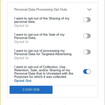
third parties.
Personal Data Processing Opt Outs
I want to opt-out of the Sharing of my
personal data.
Opted In
Sécurité Automobile
I want to opt-out of the Sale of my
Personal Data.
Catalogne lance un radar IA qui traque
Opted In
téléphone et ceinture en conduisant
I want to opt-out of processing my
Personal Data for Targeted Advertising.
Auto Pour Vous
4 août 2026
0
Opted In
I want to opt-out of Collection, Use,
Retention, Sale, and/or Sharing of my
Personal Data that Is Unrelated with the
Purposes for which it was collected.
Opted Out
CONFIRM