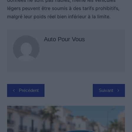
données ne sont pas fiables, même les véhicules
légers peuvent être soumis à des tarifs prohibitifs,
malgré leur poids réel bien inférieur à la limite.
Auto Pour Vous
Navigation
Précédent
Suivant
de
l’article