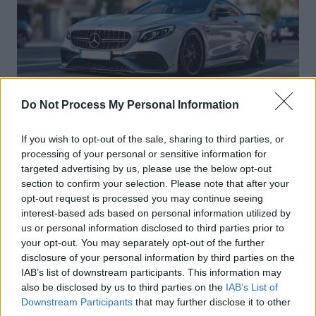
Do Not Process My Personal Information
Sécurité Automobile
If you wish to opt-out of the sale, sharing to third parties, or
Vitesse folle à Marseille : Une Mercedes
processing of your personal or sensitive information for
flashée à 221 km/h
targeted advertising by us, please use the below opt-out
section to confirm your selection. Please note that after your
Auto Pour Vous
5 août 2026
0
opt-out request is processed you may continue seeing
interest-based ads based on personal information utilized by
us or personal information disclosed to third parties prior to
your opt-out. You may separately opt-out of the further
disclosure of your personal information by third parties on the
IAB’s list of downstream participants. This information may
also be disclosed by us to third parties on the
IAB’s List of
Downstream Participants
that may further disclose it to other