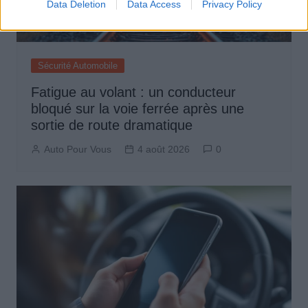
Data Deletion
Data Access
Privacy Policy
Sécurité Automobile
Fatigue au volant : un conducteur
bloqué sur la voie ferrée après une
sortie de route dramatique
Auto Pour Vous
4 août 2026
0