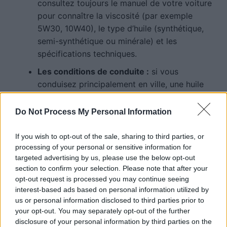
consultez toujours le manuel de votre voiture
pour connaître la viscosité (par exemple
5W30, 10W40), le type d’huile (synthétique,
semi-synthétique ou minérale) et les
spécifications techniques.
Les conditions de conduite :
si vous
conduisez principalement en ville, une huile
adaptée aux températures modérées suffit.
En zones froides ou chaudes, privilégiez une
Do Not Process My Personal Information
huile conçue pour ces conditions.
If you wish to opt-out of the sale, sharing to third parties, or
Les certifications et normes :
choisissez des
processing of your personal or sensitive information for
huiles portant des labels reconnus comme
targeted advertising by us, please use the below opt-out
API SN, SN/CF ou ACEA A3/B4, qui
section to confirm your selection. Please note that after your
garantissent leur performance et leur
opt-out request is processed you may continue seeing
interest-based ads based on personal information utilized by
conformité.
us or personal information disclosed to third parties prior to
your opt-out. You may separately opt-out of the further
Il est également conseillé de privilégier des marques
disclosure of your personal information by third parties on the