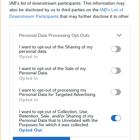
réputées telles que Total, Motul, Castrol ou Shell, qui
IAB’s list of downstream participants. This information may
proposent des huiles conformes aux exigences des
also be disclosed by us to third parties on the
IAB’s List of
Downstream Participants
that may further disclose it to other
véhicules modernes.
third parties.
Personal Data Processing Opt Outs
Les meilleures pratiques pour
I want to opt-out of the Sharing of my
l’entretien de vos huiles
personal data.
Opted In
Pour garantir l’efficacité de vos huiles et éviter tout
I want to opt-out of the Sale of my
Personal Data.
problème, voici quelques conseils :
Opted In
Vérifiez régulièrement le niveau d’huile moteur
I want to opt-out of processing my
Personal Data for Targeted Advertising.
à l’aide de la jauge, au moins une fois par
Opted In
mois ou avant un long voyage.
I want to opt-out of Collection, Use,
Respectez les intervalles de vidange
Retention, Sale, and/or Sharing of my
Personal Data that Is Unrelated with the
recommandés par le constructeur,
Purposes for which it was collected.
Opted Out
généralement tous les 10 000 à 15 000 km ou
une fois par an.