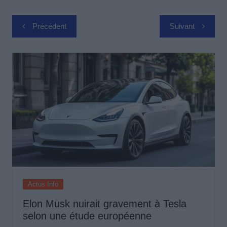
Navigation
Précédent
Suivant
de
l’article
Actus Info
Elon Musk nuirait gravement à Tesla
selon une étude européenne