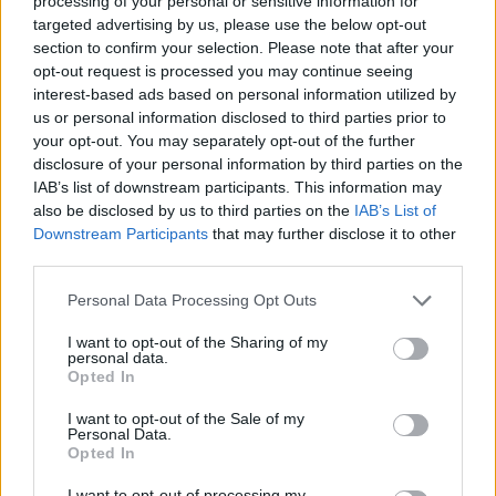
processing of your personal or sensitive information for
targeted advertising by us, please use the below opt-out
section to confirm your selection. Please note that after your
opt-out request is processed you may continue seeing
interest-based ads based on personal information utilized by
us or personal information disclosed to third parties prior to
your opt-out. You may separately opt-out of the further
disclosure of your personal information by third parties on the
IAB’s list of downstream participants. This information may
Sécurité Automobile
also be disclosed by us to third parties on the
IAB’s List of
Downstream Participants
that may further disclose it to other
Vitesse folle à Marseille : Une Mercedes
third parties.
flashée à 221 km/h
Personal Data Processing Opt Outs
Auto Pour Vous
5 août 2026
0
I want to opt-out of the Sharing of my
personal data.
Opted In
I want to opt-out of the Sale of my
Personal Data.
Opted In
I want to opt-out of processing my