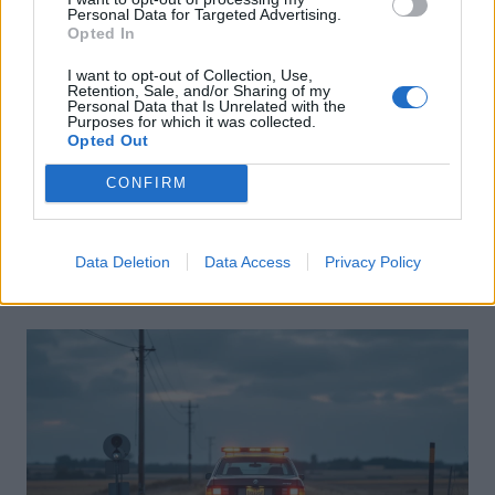
Personal Data for Targeted Advertising.
Opted In
I want to opt-out of Collection, Use,
Retention, Sale, and/or Sharing of my
Personal Data that Is Unrelated with the
Purposes for which it was collected.
Opted Out
Sécurité Automobile
CONFIRM
Catalogne lance un radar IA qui traque
téléphone et ceinture en conduisant
Data Deletion
Data Access
Privacy Policy
Auto Pour Vous
4 août 2026
0