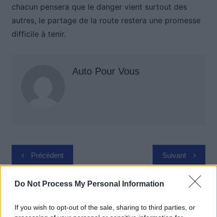
chacun pensera que le danger vient surtout des
autres, le partage de la route restera une promesse
difficile à tenir.
Auto Pour Vous
Navigation
Précédent
Suivant
de
l’article
Do Not Process My Personal Information
If you wish to opt-out of the sale, sharing to third parties, or