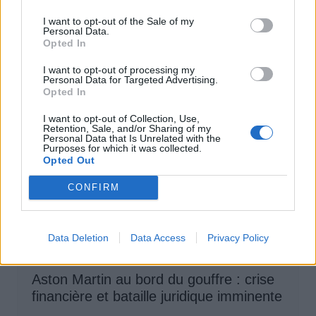
des voitures électriques
I want to opt-out of the Sale of my
Personal Data.
Auto Pour Vous
5 août 2026
0
Opted In
I want to opt-out of processing my
Personal Data for Targeted Advertising.
Opted In
I want to opt-out of Collection, Use,
Retention, Sale, and/or Sharing of my
Personal Data that Is Unrelated with the
Purposes for which it was collected.
Opted Out
CONFIRM
Data Deletion
Data Access
Privacy Policy
Actus Info
Aston Martin au bord du gouffre : crise
financière et bataille juridique imminente