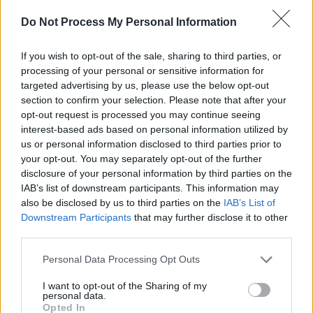
Elon Musk nuirait gravement à Tesla
Do Not Process My Personal Information
selon une étude européenne
If you wish to opt-out of the sale, sharing to third parties, or
Auto Pour Vous
5 août 2026
0
processing of your personal or sensitive information for
targeted advertising by us, please use the below opt-out
section to confirm your selection. Please note that after your
opt-out request is processed you may continue seeing
interest-based ads based on personal information utilized by
us or personal information disclosed to third parties prior to
your opt-out. You may separately opt-out of the further
disclosure of your personal information by third parties on the
IAB’s list of downstream participants. This information may
also be disclosed by us to third parties on the
IAB’s List of
Downstream Participants
that may further disclose it to other
third parties.
Personal Data Processing Opt Outs
Actus Info
I want to opt-out of the Sharing of my
personal data.
Pourquoi le bouton start/stop disparaît
Opted In