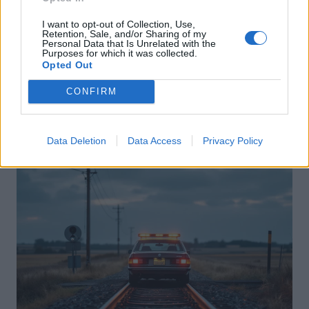
I want to opt-out of Collection, Use,
Retention, Sale, and/or Sharing of my
Personal Data that Is Unrelated with the
Purposes for which it was collected.
Sécurité Automobile
Opted Out
Catalogne lance un radar IA qui traque
CONFIRM
téléphone et ceinture en conduisant
Auto Pour Vous
4 août 2026
0
Data Deletion
Data Access
Privacy Policy