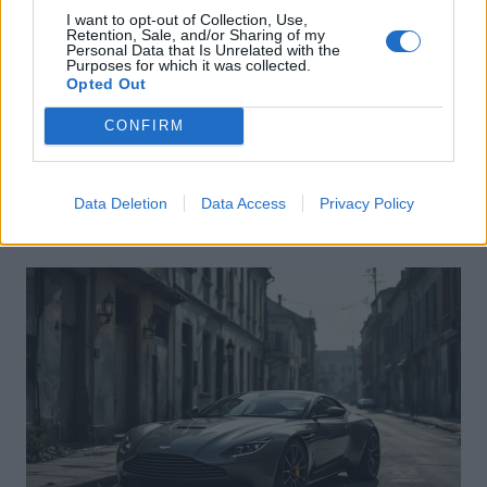
I want to opt-out of Collection, Use,
Retention, Sale, and/or Sharing of my
Personal Data that Is Unrelated with the
Purposes for which it was collected.
Opted Out
Actus Info
CONFIRM
Pourquoi le bouton start/stop disparaît
des voitures électriques
Data Deletion
Data Access
Privacy Policy
Auto Pour Vous
5 août 2026
0