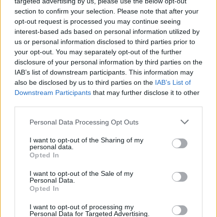
targeted advertising by us, please use the below opt-out
section to confirm your selection. Please note that after your
opt-out request is processed you may continue seeing
interest-based ads based on personal information utilized by
us or personal information disclosed to third parties prior to
your opt-out. You may separately opt-out of the further
disclosure of your personal information by third parties on the
Achat Automobile
IAB’s list of downstream participants. This information may
also be disclosed by us to third parties on the
IAB’s List of
Autonomie électrique : ce que vous
Downstream Participants
that may further disclose it to other
devez vraiment connaître avant
third parties.
d’acheter
Personal Data Processing Opt Outs
Auto Pour Vous
5 août 2026
0
I want to opt-out of the Sharing of my
personal data.
Opted In
I want to opt-out of the Sale of my
Personal Data.
Opted In
I want to opt-out of processing my
Personal Data for Targeted Advertising.