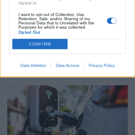
Opted In
I want to opt-out of Collection, Use,
Retention, Sale, and/or Sharing of my
Personal Data that Is Unrelated with the
Purposes for which it was collected.
Opted Out
Achat Automobile
CONFIRM
Denza Z9S : la voiture électrique qui
atteint 1100 km d’autonomie
Data Deletion
Data Access
Privacy Policy
Auto Pour Vous
5 août 2026
0