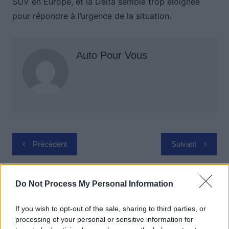
SUV en Europe, et la Delta semble trop éloignée
pour répondre à l’urgence de la situation.
Auto Pour Vous
Navigation
Précédent
Suivant
de
l’article
Do Not Process My Personal Information
If you wish to opt-out of the sale, sharing to third parties, or
processing of your personal or sensitive information for