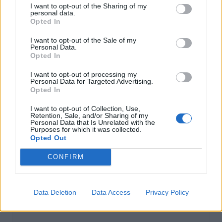
I want to opt-out of the Sharing of my
personal data.
Opted In
Actus Info
I want to opt-out of the Sale of my
Pourquoi le bouton start/stop disparaît
Personal Data.
des voitures électriques
Opted In
Auto Pour Vous
5 août 2026
0
I want to opt-out of processing my
Personal Data for Targeted Advertising.
Opted In
I want to opt-out of Collection, Use,
Retention, Sale, and/or Sharing of my
Personal Data that Is Unrelated with the
Purposes for which it was collected.
Opted Out
CONFIRM
Data Deletion
Data Access
Privacy Policy