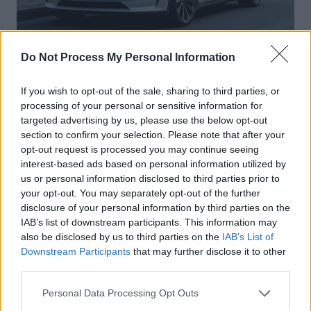
Do Not Process My Personal Information
Actus Info
Elon Musk nuirait gravement à Tesla
If you wish to opt-out of the sale, sharing to third parties, or
selon une étude européenne
processing of your personal or sensitive information for
targeted advertising by us, please use the below opt-out
Auto Pour Vous
5 août 2026
0
section to confirm your selection. Please note that after your
opt-out request is processed you may continue seeing
interest-based ads based on personal information utilized by
us or personal information disclosed to third parties prior to
your opt-out. You may separately opt-out of the further
disclosure of your personal information by third parties on the
IAB’s list of downstream participants. This information may
also be disclosed by us to third parties on the
IAB’s List of
Downstream Participants
that may further disclose it to other
third parties.
Personal Data Processing Opt Outs