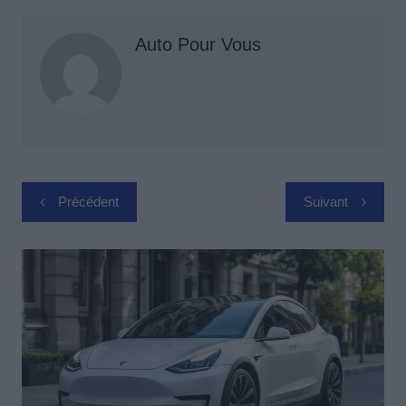
Auto Pour Vous
Navigation
Précédent
Suivant
de
l’article