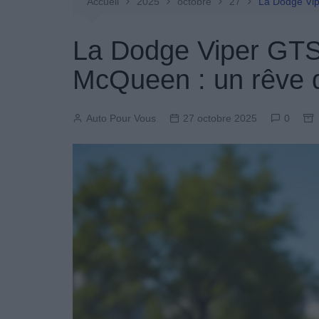
Entretien Automobile
Accueil
2025
octobre
27
La Dodge Vip
Pièces Détachées
La Dodge Viper GTS 
Produits Boutique
McQueen : un rêve d
Auto Pour Vous
27 octobre 2025
0