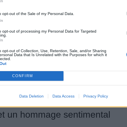
In
t été redessinés pour imiter ceux du personnage, et
alistes, reproduisant le regard malicieux de Flash
o opt-out of the Sale of my Personal Data.
portes aux stickers de sponsors fictifs, a été
In
to opt-out of processing my Personal Data for Targeted
ing.
In
ssante
o opt-out of Collection, Use, Retention, Sale, and/or Sharing
ersonal Data that Is Unrelated with the Purposes for which it
lected.
r a été conservé. Ce puissant bloc développe 450
Out
spirée de
Cars
, peut atteindre plus de 300 km/h sur
CONFIRM
ent attiré l’attention par la qualité de sa finition et
ation comme étant l’une des plus fidèles jamais
Data Deletion
Data Access
Privacy Policy
et un hommage sentimental