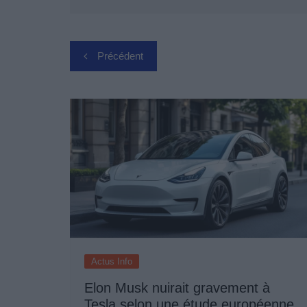
Navigation
Précédent
de
l’article
Actus Info
Elon Musk nuirait gravement à
Tesla selon une étude européenne