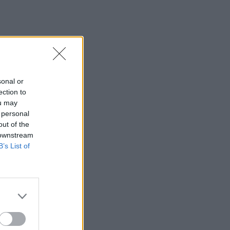
sonal or
ection to
ou may
 personal
out of the
 downstream
B’s List of