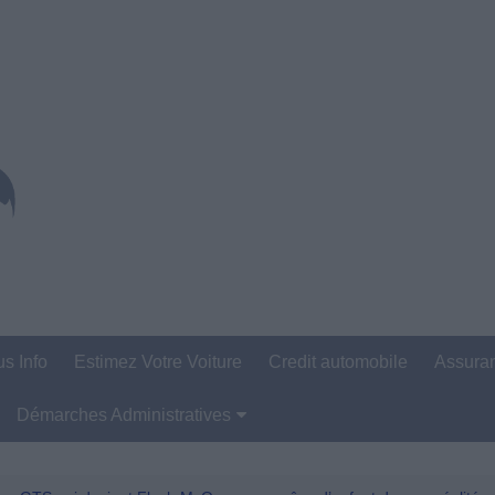
us Info
Estimez Votre Voiture
Credit automobile
Assura
Démarches Administratives
Carte Grise