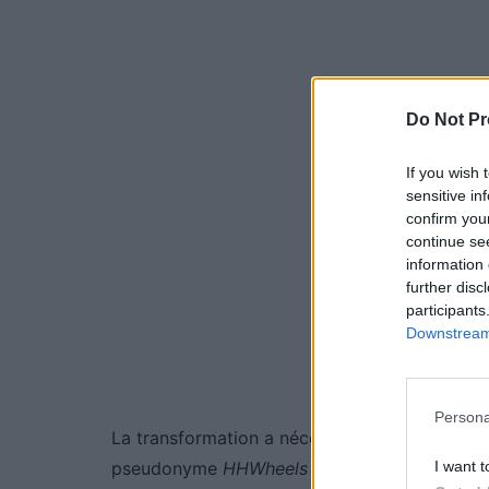
Do Not Pr
If you wish 
sensitive in
confirm you
continue se
information 
further disc
participants
Downstream 
Persona
La transformation a nécessité plusieurs centai
I want t
pseudonyme
HHWheels
sur YouTube, a comme