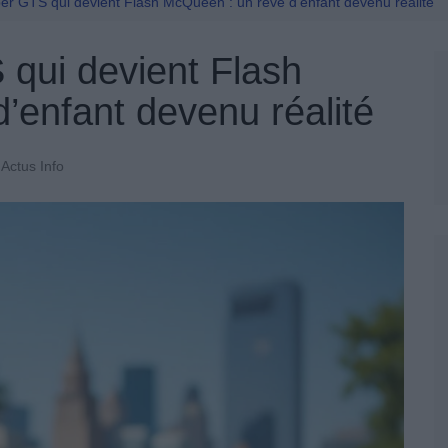
Permis De Conduire
er GTS qui devient Flash McQueen : un rêve d’enfant devenu réalité
qui devient Flash
’enfant devenu réalité
Actus Info