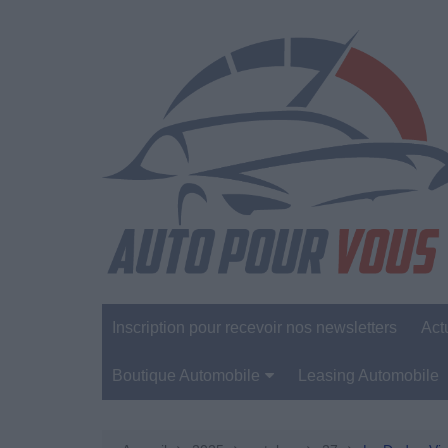
Aller
au
contenu
Inscription pour recevoir nos newsletters
Act
Boutique Automobile
Leasing Automobile
Sécurité Automobile