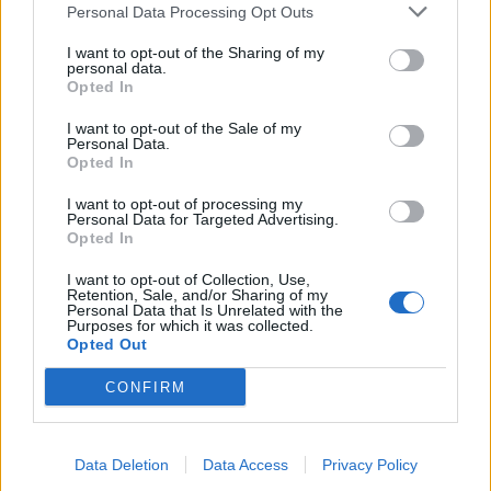
Personal Data Processing Opt Outs
I want to opt-out of the Sharing of my
personal data.
Opted In
Achat Automobile
I want to opt-out of the Sale of my
Personal Data.
Denza Z9S : la voiture électrique qui
Opted In
atteint 1100 km d’autonomie
I want to opt-out of processing my
Auto Pour Vous
5 août 2026
0
Personal Data for Targeted Advertising.
Opted In
I want to opt-out of Collection, Use,
Retention, Sale, and/or Sharing of my
Personal Data that Is Unrelated with the
Purposes for which it was collected.
Opted Out
CONFIRM
Data Deletion
Data Access
Privacy Policy