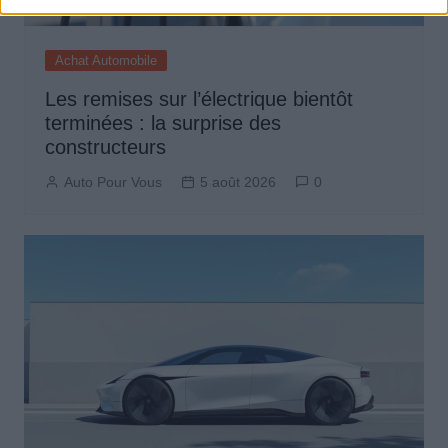
Achat Automobile
Les remises sur l’électrique bientôt
terminées : la surprise des
constructeurs
Auto Pour Vous
5 août 2026
0