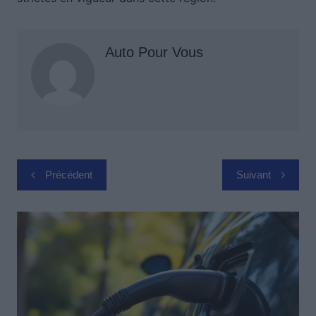
Auto Pour Vous
Navigation
Précédent
Suivant
de
l’article