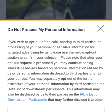
Achat Automobile
Do Not Process My Personal Information
Autonomie électrique : ce que vous
If you wish to opt-out of the sale, sharing to third parties, or
devez vraiment connaître avant
processing of your personal or sensitive information for
d’acheter
targeted advertising by us, please use the below opt-out
section to confirm your selection. Please note that after your
Auto Pour Vous
5 août 2026
0
opt-out request is processed you may continue seeing
interest-based ads based on personal information utilized by
us or personal information disclosed to third parties prior to
your opt-out. You may separately opt-out of the further
disclosure of your personal information by third parties on the
IAB’s list of downstream participants. This information may
also be disclosed by us to third parties on the
IAB’s List of
Downstream Participants
that may further disclose it to other
third parties.