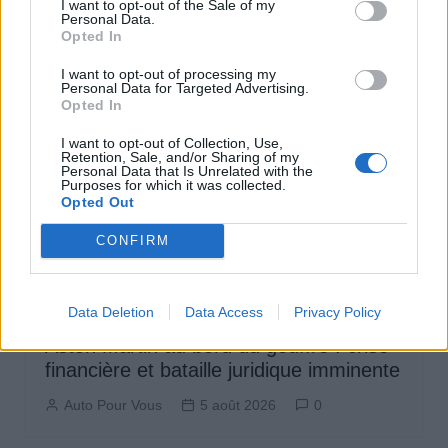
I want to opt-out of the Sale of my
Personal Data.
Opted In
I want to opt-out of processing my
Personal Data for Targeted Advertising.
Opted In
I want to opt-out of Collection, Use,
Retention, Sale, and/or Sharing of my
Personal Data that Is Unrelated with the
Purposes for which it was collected.
Opted Out
CONFIRM
Actus Info
Data Deletion
Data Access
Privacy Policy
Aston Martin au bord du gouffre : crise
financière et bataille juridique imminente
Auto Pour Vous
5 août 2026
0