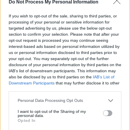
Do Not Process My Personal Information
Auto Pour Vous
5 août 2026
0
If you wish to opt-out of the sale, sharing to third parties, or
processing of your personal or sensitive information for
targeted advertising by us, please use the below opt-out
section to confirm your selection. Please note that after your
opt-out request is processed you may continue seeing
interest-based ads based on personal information utilized by
us or personal information disclosed to third parties prior to
your opt-out. You may separately opt-out of the further
disclosure of your personal information by third parties on the
IAB’s list of downstream participants. This information may
also be disclosed by us to third parties on the
IAB’s List of
Downstream Participants
that may further disclose it to other
third parties.
Actus Info
Personal Data Processing Opt Outs
Pourquoi le bouton start/stop disparaît
I want to opt-out of the Sharing of my
personal data.
des voitures électriques
Opted In
Auto Pour Vous
5 août 2026
0